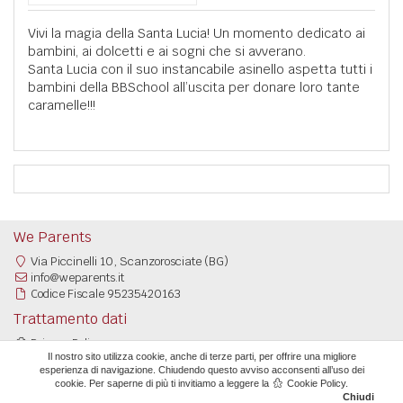
Vivi la magia della Santa Lucia! Un momento dedicato ai
bambini, ai dolcetti e ai sogni che si avverano.
Santa Lucia con il suo instancabile asinello aspetta tutti i
bambini della BBSchool all’uscita per donare loro tante
caramelle!!!
We Parents
Via Piccinelli 10, Scanzorosciate (BG)
info@weparents.it
Codice Fiscale 95235420163
Trattamento dati
Privacy Policy
Il nostro sito utilizza cookie, anche di terze parti, per offrire una migliore
Cookie Policy
esperienza di navigazione. Chiudendo questo avviso acconsenti all’uso dei
cookie. Per saperne di più ti invitiamo a leggere la
Cookie Policy
.
©2026 We Parents -
info@weparents.it
-
Credits
Chiudi